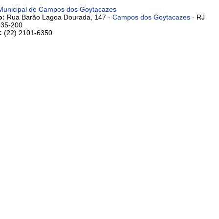
unicipal de Campos dos Goytacazes
o:
Rua Barão Lagoa Dourada, 147 -
Campos dos Goytacazes
- RJ
35-200
e:
(22) 2101-6350