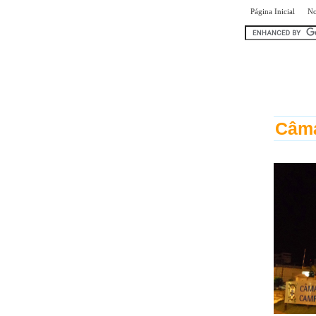
|
Página Inicial
No
encontr
Câma