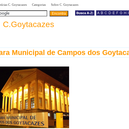
|
|
|
tícias C. Goytacazes
Categorias
Sobre C. Goytacazes
a
C.Goytacazes
ra Municipal de Campos dos Goytac