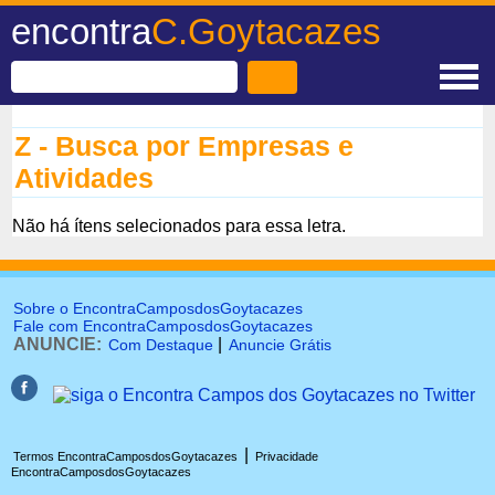
encontra
C.Goytacazes
Z - Busca por Empresas e
Atividades
Não há ítens selecionados para essa letra.
Sobre o EncontraCamposdosGoytacazes
Fale com EncontraCamposdosGoytacazes
ANUNCIE:
|
Com Destaque
Anuncie Grátis
|
Termos EncontraCamposdosGoytacazes
Privacidade
EncontraCamposdosGoytacazes