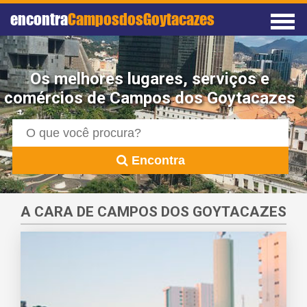
encontra
CamposdosGoytacazes
Os melhores lugares, serviços e
comércios de Campos dos Goytacazes
Encontra
A CARA DE CAMPOS DOS GOYTACAZES