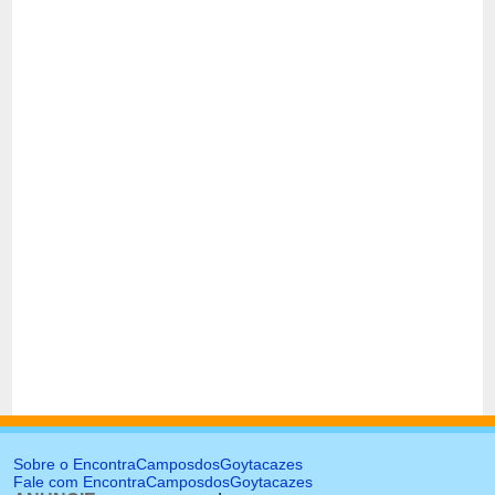
Sobre o EncontraCamposdosGoytacazes
Fale com EncontraCamposdosGoytacazes