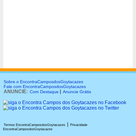
Sobre o EncontraCamposdosGoytacazes
Fale com EncontraCamposdosGoytacazes
ANUNCIE:
|
Com Destaque
Anuncie Grátis
|
Termos EncontraCamposdosGoytacazes
Privacidade
EncontraCamposdosGoytacazes