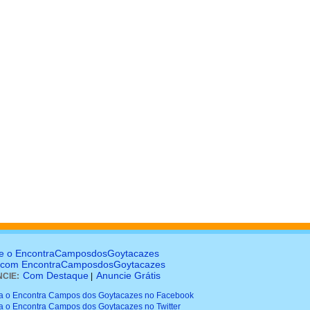
e o EncontraCamposdosGoytacazes
 com EncontraCamposdosGoytacazes
Com Destaque
Anuncie Grátis
CIE:
|