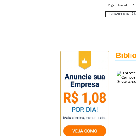
|
Página Inicial
No
encontr
Bibli