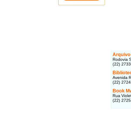
Arquivo
Rodovia S
(22) 273
Bibliote
Avenida R
(22) 2724
Book M
Rua Viole
(22) 272