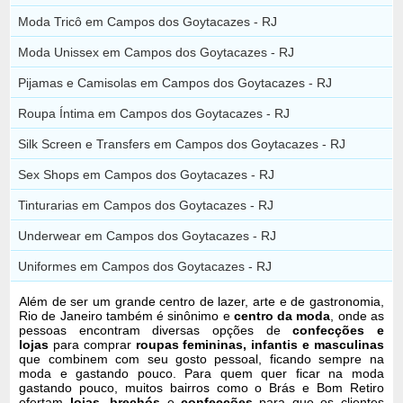
Moda Tricô em Campos dos Goytacazes - RJ
Moda Unissex em Campos dos Goytacazes - RJ
Pijamas e Camisolas em Campos dos Goytacazes - RJ
Roupa Íntima em Campos dos Goytacazes - RJ
Silk Screen e Transfers em Campos dos Goytacazes - RJ
Sex Shops em Campos dos Goytacazes - RJ
Tinturarias em Campos dos Goytacazes - RJ
Underwear em Campos dos Goytacazes - RJ
Uniformes em Campos dos Goytacazes - RJ
Além de ser um grande centro de lazer, arte e de gastronomia,
Rio de Janeiro também é sinônimo e
centro da moda
, onde as
pessoas encontram diversas opções de
confecções e
lojas
para comprar
roupas femininas, infantis e masculinas
que combinem com seu gosto pessoal, ficando sempre na
moda e gastando pouco. Para quem quer ficar na moda
gastando pouco, muitos bairros como o Brás e Bom Retiro
ofertam
lojas
,
brechós
e
confecções
para que os clientes