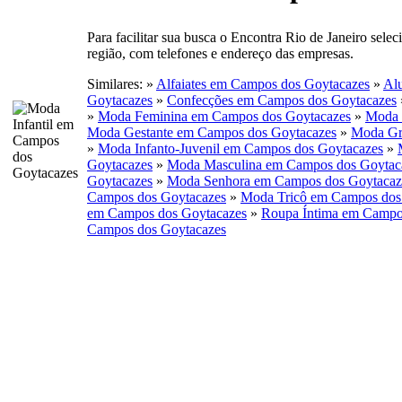
Para facilitar sua busca o Encontra Rio de Janeiro sele
região, com telefones e endereço das empresas.
Similares: »
Alfaiates em Campos dos Goytacazes
»
Al
Goytacazes
»
Confecções em Campos dos Goytacazes
»
Moda Feminina em Campos dos Goytacazes
»
Moda 
Moda Gestante em Campos dos Goytacazes
»
Moda Gr
»
Moda Infanto-Juvenil em Campos dos Goytacazes
»
Goytacazes
»
Moda Masculina em Campos dos Goytac
Goytacazes
»
Moda Senhora em Campos dos Goytacaz
Campos dos Goytacazes
»
Moda Tricô em Campos dos
em Campos dos Goytacazes
»
Roupa Íntima em Campo
Campos dos Goytacazes