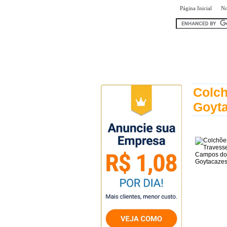
|
Página Inicial
No
encontr
Colch
Goyt