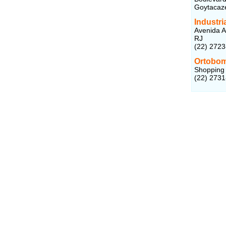
Goytacaze
Industri
Avenida A
RJ
(22) 2723
Ortobo
Shopping 
(22) 273