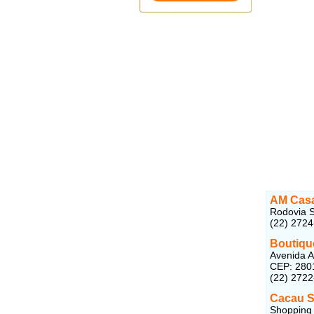
AM Casa
Rodovia S
(22) 272
Boutiqu
Avenida A
CEP: 280
(22) 272
Cacau 
Shopping 