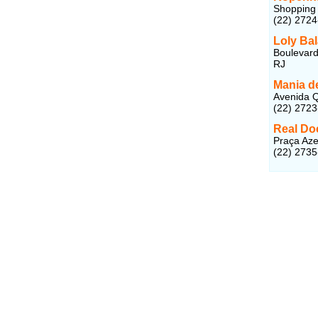
Shopping 
(22) 272
Loly Ba
Boulevard
RJ
Mania d
Avenida 
(22) 272
Real Do
Praça Aze
(22) 273