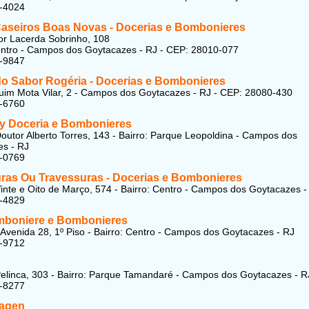
2-4024
aseiros Boas Novas - Docerias e Bombonieres
r Lacerda Sobrinho, 108
entro - Campos dos Goytacazes - RJ - CEP: 28010-077
3-9847
 do Sabor Rogéria - Docerias e Bombonieres
im Mota Vilar, 2 - Campos dos Goytacazes - RJ - CEP: 28080-430
8-6760
y Doceria e Bombonieres
outor Alberto Torres, 143 - Bairro: Parque Leopoldina - Campos dos
s - RJ
4-0769
ras Ou Travessuras - Docerias e Bombonieres
inte e Oito de Março, 574 - Bairro: Centro - Campos dos Goytacazes -
2-4829
mboniere e Bombonieres
Avenida 28, 1º Piso - Bairro: Centro - Campos dos Goytacazes - RJ
3-9712
elinca, 303 - Bairro: Parque Tamandaré - Campos dos Goytacazes - R
3-8277
agen