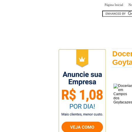
|
Página Inicial
No
encontr
Doce
Goyt