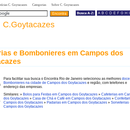
|
|
|
tícias C. Goytacazes
Categorias
Sobre C. Goytacazes
a
C.Goytacazes
rias e Bombonieres em Campos dos
acazes
Para facilitar sua busca o Encontra Rio de Janeiro selecionou as melhores
doce
Bombonieres na cidade de Campos dos Goytacazes
e região, com telefones e
endereço das empresas.
Similares: »
Bolos para Festas em Campos dos Goytacazes
»
Cafeterias em C
dos Goytacazes
»
Casa de Chá e Café em Campos dos Goytacazes
»
Confeitar
Campos dos Goytacazes
»
Padarias em Campos dos Goytacazes
»
Sorveterias
Campos dos Goytacazes