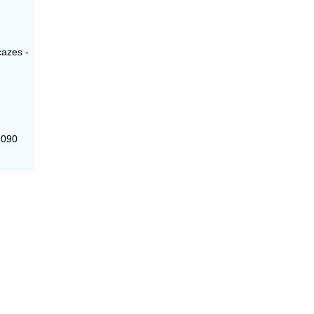
cazes -
-090