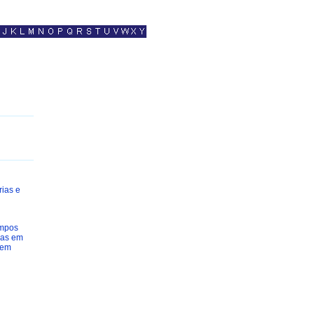
rias e
ampos
ias em
 em