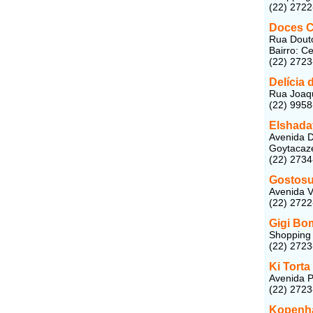
(22) 272
Doces C
Rua Douto
Bairro: C
(22) 272
Delícia
Rua Joaqu
(22) 995
Elshada
Avenida D
Goytacaze
(22) 273
Gostosu
Avenida V
(22) 272
Gigi Bo
Shopping 
(22) 272
Ki Torta
Avenida P
(22) 272
Kopenh