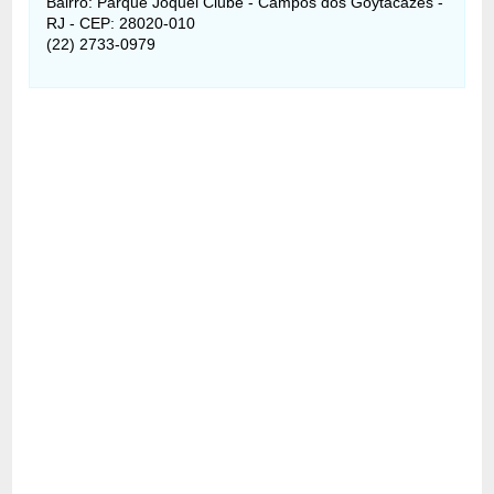
Bairro: Parque Jóquei Clube - Campos dos Goytacazes -
RJ - CEP: 28020-010
(22) 2733-0979