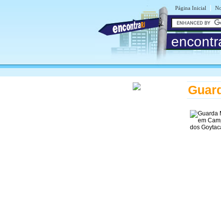
|
Página Inicial
No
encontr
Guar