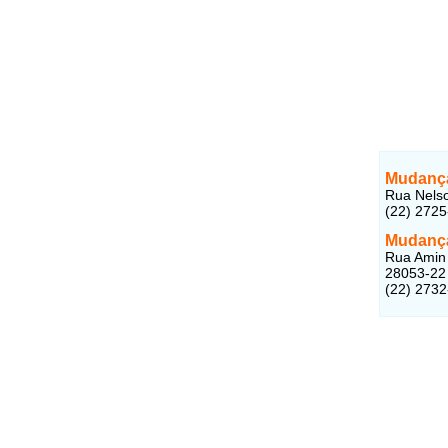
Mudança
Rua Nels
(22) 272
Mudança
Rua Amin 
28053-22
(22) 273