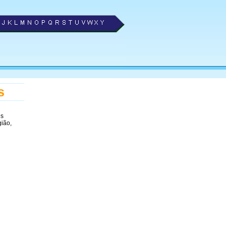
s
es
gião,