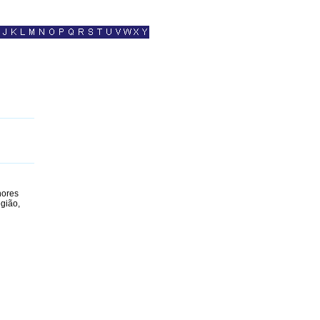
hores
gião,