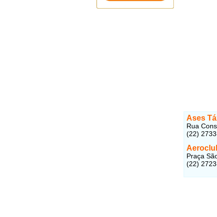
Ases Tá
Rua Conse
(22) 2733
Aeroclu
Praça São
(22) 272