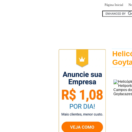
|
Página Inicial
No
encontr
Helic
Goyt