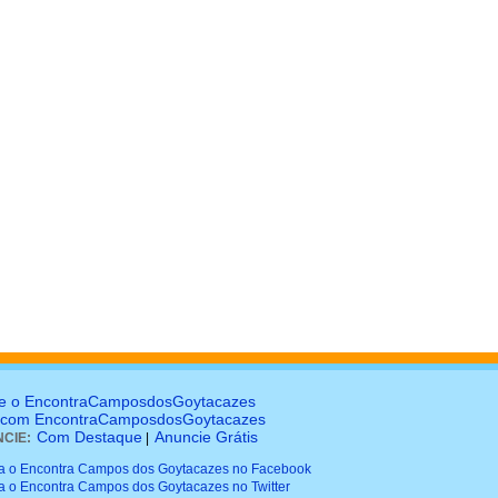
e o EncontraCamposdosGoytacazes
 com EncontraCamposdosGoytacazes
Com Destaque
Anuncie Grátis
CIE:
|