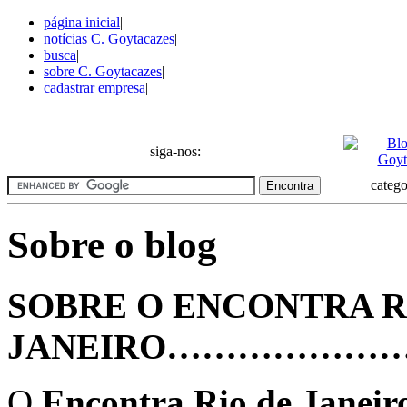
página inicial
|
notícias C. Goytacazes
|
busca
|
sobre C. Goytacazes
|
cadastrar empresa
|
Notícias da Cidade Campos Goytacazes
siga-nos:
catego
Sobre o blog
SOBRE O ENCONTRA R
JANEIRO………………
O
Encontra Rio de Janeir