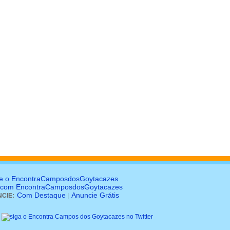
e o EncontraCamposdosGoytacazes
 com EncontraCamposdosGoytacazes
Com Destaque
Anuncie Grátis
CIE:
|