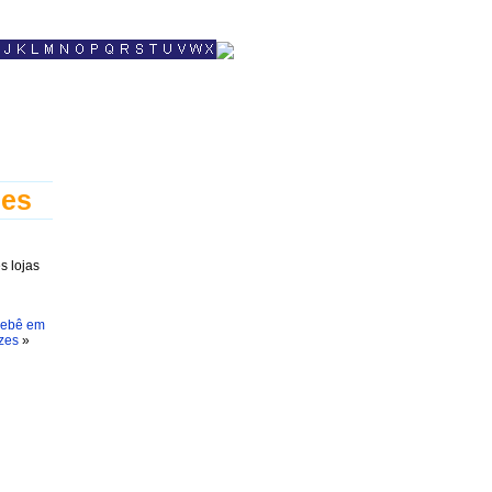
zes
s lojas
Bebê em
zes
»