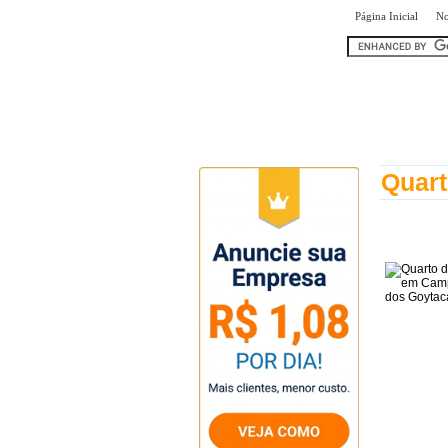
|
Página Inicial
No
encontr
Quar